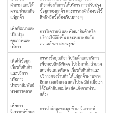
คำถาม และให้
เกี่ยวข้องกับการให้บริการ การปรับปรุง
ความช่วยเหลือ
ข้อมูลของลูกค้า และการส่งคำร้องขอใช้
แก่ลูกค้า
สิทธิหรือข้อร้องเรียนต่าง ๆ
เพื่อพัฒนาและ
การวิเคราะห์ และพัฒนาสินค้าหรือ
ปรับปรุง
บริการให้ดียิ่งขึ้น และเหมาะสมกับ
คุณภาพและ
ความต้องการของลูกค้า
บริการ
การส่งข้อมูลเกี่ยวกับสินค้าและบริการ
เพื่อให้ข้อมูล
เพื่อมอบสิทธิพิเศษ โปรโมทชั่น ส่วนลด
เกี่ยวกับสินค้า
และข้อเสนอพิเศษ เกี่ยวกับสินค้าและ
และบริการ
บริการของร้านค้า ให้แก่ลูกค้าผ่านทาง
หรือการ
อีเมล เอสเอ็มเอส และไปรษณีย์ (เมื่อเรา
ประชาสัมพันธ์
ได้รับคำยินยอมโดยชัดแจ้งจากท่าน
ทางการตลาด
แล้ว)
เพื่อการ
การนำข้อมูลของลูกค้ามาวิเคราะห์
วิเคราะห์ข้อมูล