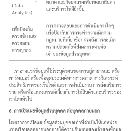
ตลาด และวิจัยตลาดเพื่อพัฒนาสินค้า
(Data
และบริการให้ดียิ่งขึ้น
Analytics)
การตรวจสอบและการดำเนินการใดๆ
เพื่อป้องกัน
เพื่อป้องกันการกระทำความผิดตาม
ตรวจจับ และ
กฎหมายที่เกี่ยวข้อง รวมถึงการละเมิด
ตรวจสอบ
ความปลอดภัยที่ส่งผลกระทบต่อ
อาชญากร
เจ้าของข้อมูลส่วนบุคคล
เราอาจแชร์ข้อมูลที่ไม่ระบุตัวตนของท่านสู่สาธารณะ หรือ
พาร์ทเนอร์ หรือเพื่อจุดประสงค์ทางการตลาด การวิเคราะห์
ประสิทธิภาพของเว็บไซต์ และการดำเนินงาน การส่งเสริมการ
ขาย หรือเพื่อแสดงเทรนด์เกี่ยวกับการใช้สินค้าและบริการของ
เราโดยทั่วไป
6. การเปิดเผยข้อมูลส่วนบุคคล ต่อบุคคลภายนอก
โดยเราอาจเปิดเผยข้อมูลส่วนบุคคลเท่าที่จำเป็นให้แก่หน่วย
งานหรือบุคคลภายนอกภายใต้ความยินยอมของเจ้าของข้อมูล