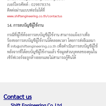
เบอร์โทรศัพท์ : 029878376
ติดต่อผ่านแบบฟอร์มได้ที่
www.shiftengineering.co.th/contactus
14. การลบบัญชีผู้ใช้งาน
กรณีที่ผู้ใช้ต้องการลบบัญชีผู้ใช้งาน สามารถแจ้งเราเพื่อ
ร้องขอการลบบัญชีผู้ใช้งานได้ตลอดเวลา โดยการส่งอีเมลมา
ที่ info@shiftengineering.co.th เพื่อดำเนินการลบบัญชีผู้ใช้
หลังจากที่ได้ลบบัญชีผู้ใช้งานแล้ว ข้อมูลส่วนบุคคลของคุณใน
เซิร์ฟเวอร์จะถูกล้างออกและไม่สามารถกู้คืนได้
Contact us
Shift Engineering Co.,Ltd
.