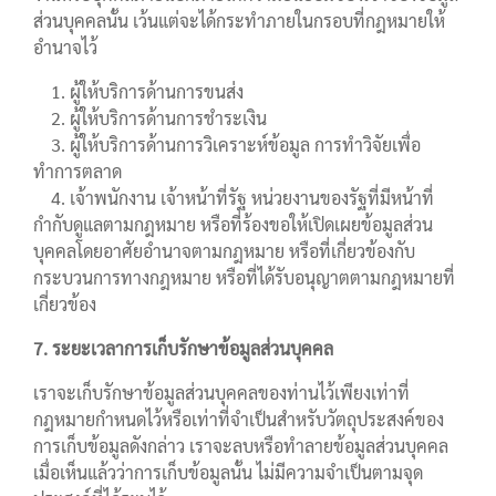
ส่วนบุคคลนั้น เว้นแต่จะได้กระทำภายในกรอบที่กฎหมายให้
อำนาจไว้
1. ผู้ให้บริการด้านการขนส่ง
2. ผู้ให้บริการด้านการชำระเงิน
3. ผู้ให้บริการด้านการวิเคราะห์ข้อมูล การทำวิจัยเพื่อ
ทำการตลาด
4. เจ้าพนักงาน เจ้าหน้าที่รัฐ หน่วยงานของรัฐที่มีหน้าที่
กำกับดูแลตามกฎหมาย หรือที่ร้องขอให้เปิดเผยข้อมูลส่วน
บุคคลโดยอาศัยอำนาจตามกฎหมาย หรือที่เกี่ยวข้องกับ
กระบวนการทางกฎหมาย หรือที่ได้รับอนุญาตตามกฎหมายที่
เกี่ยวข้อง
7. ระยะเวลาการเก็บรักษาข้อมูลส่วนบุคคล
เราจะเก็บรักษาข้อมูลส่วนบุคคลของท่านไว้เพียงเท่าที่
กฎหมายกำหนดไว้หรือเท่าที่จำเป็นสำหรับวัตถุประสงค์ของ
การเก็บข้อมูลดังกล่าว เราจะลบหรือทำลายข้อมูลส่วนบุคคล
เมื่อเห็นแล้วว่าการเก็บข้อมูลนั้น ไม่มีความจำเป็นตามจุด