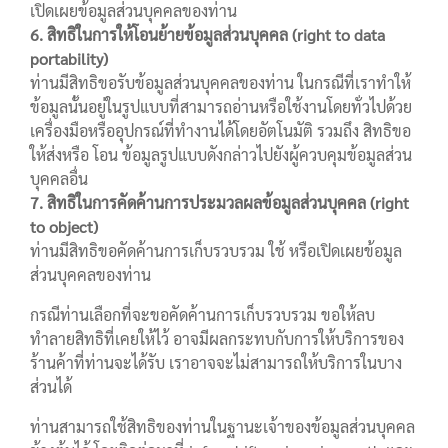
เปิดเผยข้อมูลส่วนบุคคลของท่าน
6. สิทธิในการให้โอนย้ายข้อมูลส่วนบุคคล (right to data
portability)
ท่านมีสิทธิขอรับข้อมูลส่วนบุคคลของท่าน ในกรณีที่เราทำให้
ข้อมูลนั้นอยู่ในรูปแบบที่สามารถอ่านหรือใช้งานโดยทั่วไปด้วย
เครื่องมือหรืออุปกรณ์ที่ทำงานได้โดยอัตโนมัติ รวมถึง สิทธิขอ
ให้ส่งหรือ โอน ข้อมูลรูปแบบดังกล่าวไปยังผู้ควบคุมข้อมูลส่วน
บุคคลอื่น
7. สิทธิในการคัดค้านการประมวลผลข้อมูลส่วนบุคคล (right
to object)
ท่านมีสิทธิขอคัดค้านการเก็บรวบรวม ใช้ หรือเปิดเผยข้อมูล
ส่วนบุคคลของท่าน
กรณีท่านเลือกที่จะขอคัดค้านการเก็บรวบรวม ขอให้ลบ
ทำลายสิทธิที่เคยให้ไว้ อาจมีผลกระทบกับการให้บริการของ
ร้านค้าที่ท่านจะได้รับ เราอาจจะไม่สามารถให้บริการในบาง
ส่วนได้
ท่านสามารถใช้สิทธิของท่านในฐานะเจ้าของข้อมูลส่วนบุคคล